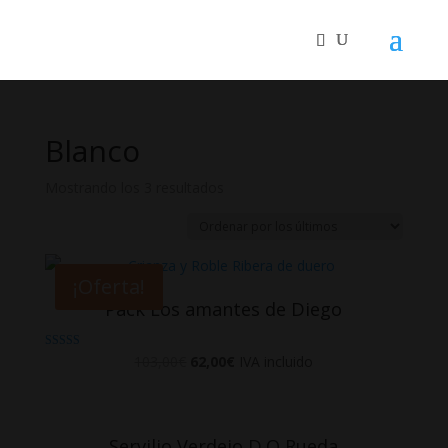
Blanco
Mostrando los 3 resultados
¡Oferta!
Pack Los amantes de Diego
Valorado
103,00
€
62,00
€
IVA incluido
en
3.67
de 5
Servilio Verdejo D.O Rueda