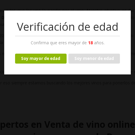
les a los que les une la pasión por el vino. Nuestro objetivo es d
l Duero
. Además, otros vinos de otras D.O que hemos considerado 
Verificación de edad
ourmet
17, y tras la fusión de dos grandes apasionados por el vino, uno 
la referencia en la
venta de vino online
en toda Europa.
Confirma que eres mayor de
18
años.
nos permite tener siempre el stock y la conservación del vino óptim
Soy mayor de edad
Soy menor de edad
idad, unión familiar, buenos recuerdos, satisfacción y por eso tiene 
r eso siempre estamos buscando los mejores vinos para ponerlos de
pertos en Venta de vino onlin