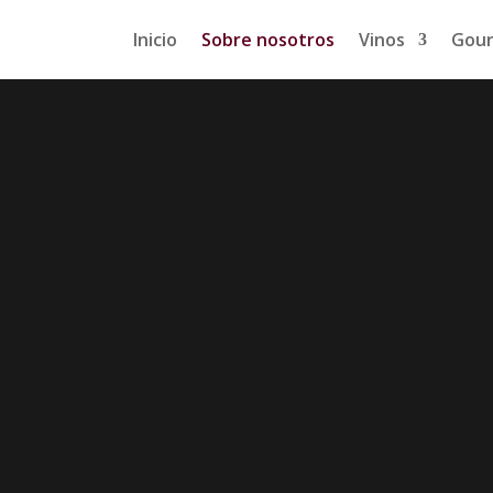
Inicio
Sobre nosotros
Vinos
Gou
osotros –
Vent
online