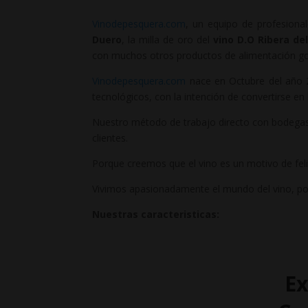
Vinodepesquera.com
, un equipo de profesiona
Duero
, la milla de oro del
vino D.O Ribera de
con muchos otros productos de alimentación g
Vinodepesquera.com
nace en Octubre del año 20
tecnológicos, con la intención de convertirse en 
Nuestro método de trabajo directo con bodegas 
clientes.
Porque creemos que el vino es un motivo de felic
Vivimos apasionadamente el mundo del vino, po
Nuestras caracteristicas:
Ex