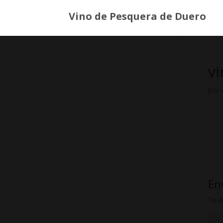
Vino de Pesquera de Duero
v
por
En
Tu d