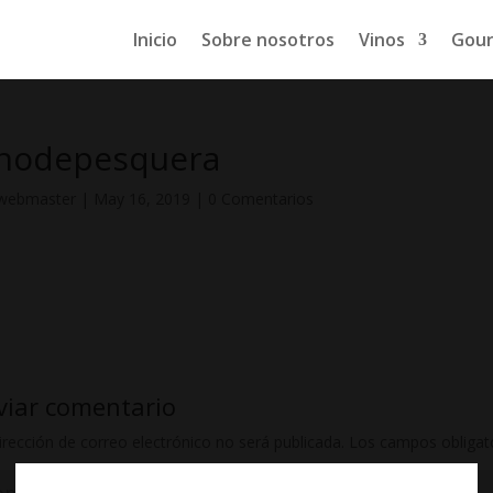
Inicio
Sobre nosotros
Vinos
Gou
inodepesquera
webmaster
|
May 16, 2019
|
0 Comentarios
viar comentario
irección de correo electrónico no será publicada.
Los campos obligat