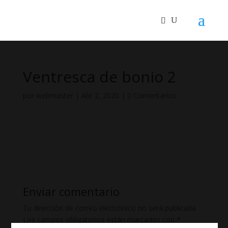
Ventresca de bonio 2
por
webmaster
|
Abr 2, 2020
|
0 Comentarios
Enviar comentario
Tu dirección de correo electrónico no será publicada.
Los campos obligatorios están marcados con
*