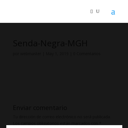
Senda-Negra-MGH
por
webmaster
|
May 1, 2019
|
0 Comentarios
Enviar comentario
Tu dirección de correo electrónico no será publicada.
Los campos obligatorios están marcados con
*