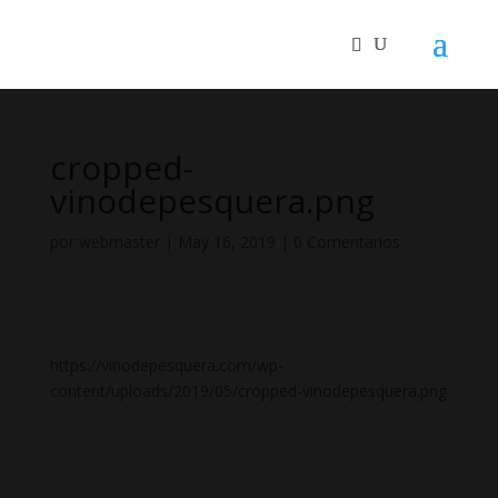
cropped-
vinodepesquera.png
por
webmaster
|
May 16, 2019
|
0 Comentarios
https://vinodepesquera.com/wp-
content/uploads/2019/05/cropped-vinodepesquera.png