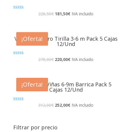
Valorado en
226,50
€
181,50
€
IVA incluido
5.00
de 5
¡Oferta!
Vino cosechero Tirilla 3-6 m Pack 5 Cajas
12/Und
Valorado en
270,00
€
220,00
€
IVA incluido
4.40
de 5
¡Oferta!
Tierra De Viñas 6-9m Barrica Pack 5
Cajas 12/Und
Valorado en
312,00
€
252,00
€
IVA incluido
4.50
de 5
Filtrar por precio