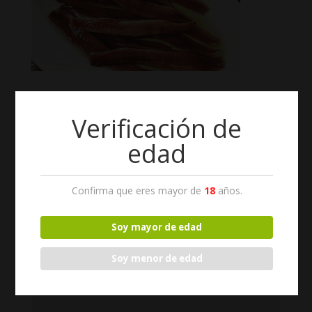
Verificación de
Enviar comentario
edad
Tu dirección de correo electrónico no será publicada.
Los campos obligatorios están marcados con
*
Confirma que eres mayor de
18
años.
Soy mayor de edad
Soy menor de edad