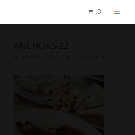
ANCHOAS-22
por
webmaster
|
Abr 2, 2020
|
0 Comentarios