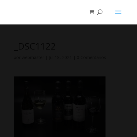
_DSC1122
por
webmaster
|
Jul 18, 2021
|
0 Comentarios