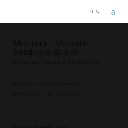
Montery – Vino de
pesquera duero
por
webmaster
|
Jul 22, 2021
|
0 Comentarios
Montery – Vino de pesquera duero
Enviar comentario