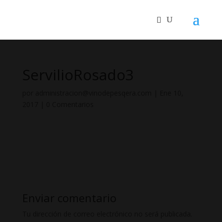
ServilioRosado3
por
administracion@vinodepesqera.com
|
Ene 10,
2017
|
0 Comentarios
Enviar comentario
Tu dirección de correo electrónico no será publicada.