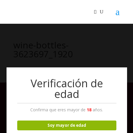
wine-bottles-
3623697_1920
Verificación de
edad
Confirma que eres mayor de
18
años.
Soy mayor de edad