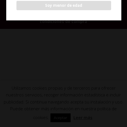
Soy menor de edad
© Nueva creada en Diciembre 2022-
Aviso legal y
condiciones de compra
Utilizamos cookies propias y de terceros para ofrecer
nuestros servicios, recoger información estadística e incluir
publicidad. Si continua navegando acepta su instalación y uso.
Puede obtener más información en nuestra política de
cookies.
Leer más
Aceptar