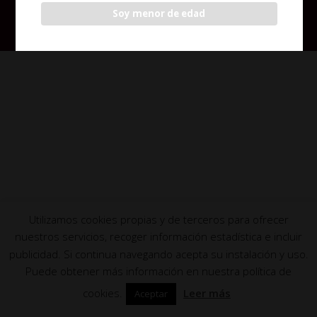
Soy menor de edad
© Nueva creada en Diciembre 2022-
Aviso legal y
condiciones de compra
Utilizamos cookies propias y de terceros para ofrecer
nuestros servicios, recoger información estadística e incluir
publicidad. Si continua navegando acepta su instalación y uso.
Puede obtener más información en nuestra política de
cookies.
Leer más
Aceptar