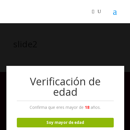
slide2
Verificación de
edad
Confirma que eres mayor de
18
años.
Soy mayor de edad